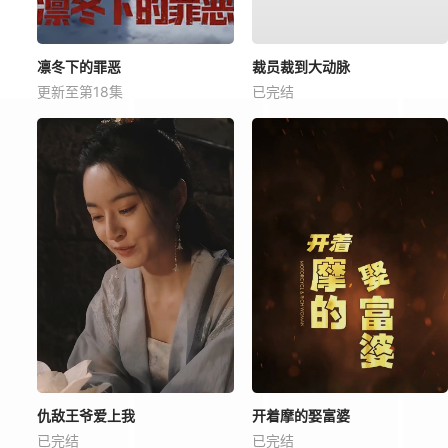
凛冬下的罪恶
裁员裁到大动脉
更新至第18集
已完结
仇敌王爷爱上我
开着摩的娶富婆
已完结
已完结