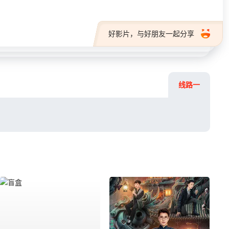
好影片，与好朋友一起分享
线路一