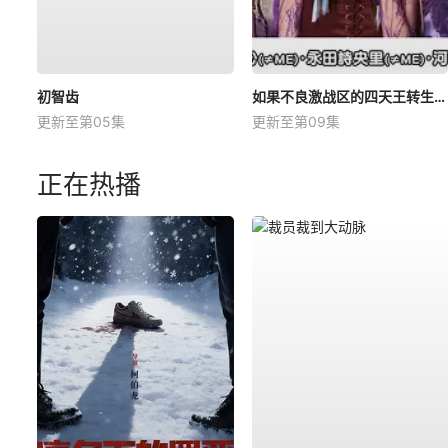
初智齿
如果不良激战区的四天王转生成了偶像团体？
更新至第05集
更新至第09集
正在热播