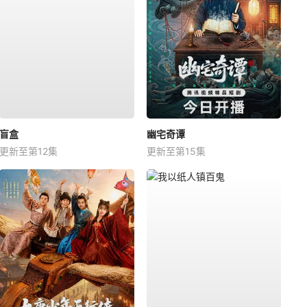
盲盒
幽宅奇谭
更新至第12集
更新至第15集