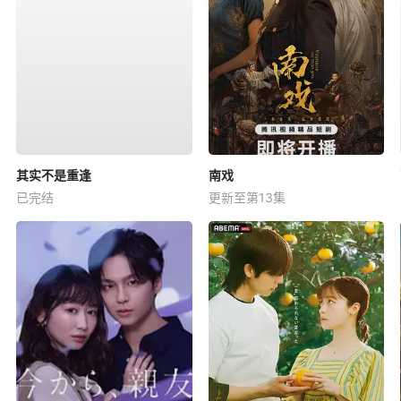
其实不是重逢
南戏
已完结
更新至第13集