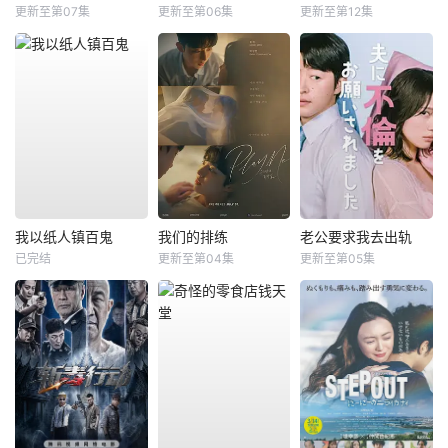
更新至第07集
更新至第06集
更新至第12集
我以纸人镇百鬼
我们的排练
老公要求我去出轨
已完结
更新至第04集
更新至第05集