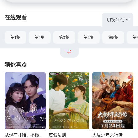
在线观看
切换节点
第1集
第2集
第3集
第4集
第5集
第
猜你喜欢
从现在开始，不做朋友了吧。
度假法则
大唐少年天行传