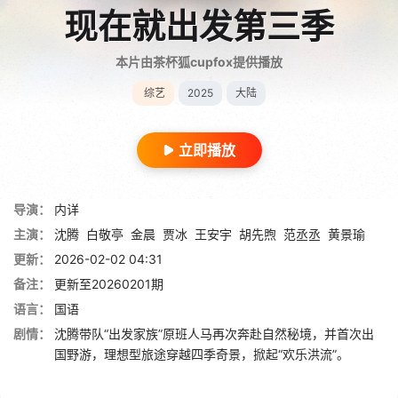
现在就出发第三季
本片由茶杯狐cupfox提供播放
综艺
2025
大陆
立即播放
导演：
内详
主演：
沈腾
白敬亭
金晨
贾冰
王安宇
胡先煦
范丞丞
黄景瑜
更新：
2026-02-02 04:31
备注：
更新至20260201期
语言：
国语
剧情：
沈腾带队“出发家族”原班人马再次奔赴自然秘境，并首次出
国野游，理想型旅途穿越四季奇景，掀起“欢乐洪流”。