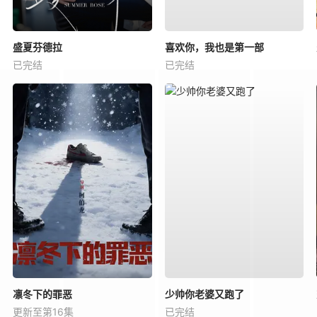
盛夏芬德拉
喜欢你，我也是第一部
已完结
已完结
凛冬下的罪恶
少帅你老婆又跑了
更新至第16集
已完结