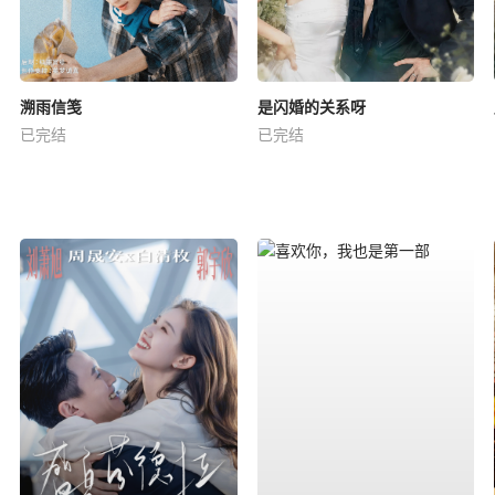
溯雨信笺
是闪婚的关系呀
已完结
已完结