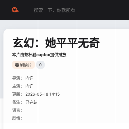
玄幻：她平平无奇
本片由茶杯狐cupfox提供播放
剧情片
0
导演：
内详
主演：
内详
更新：
2026-05-18 14:15
备注：
已完结
语言：
剧情：