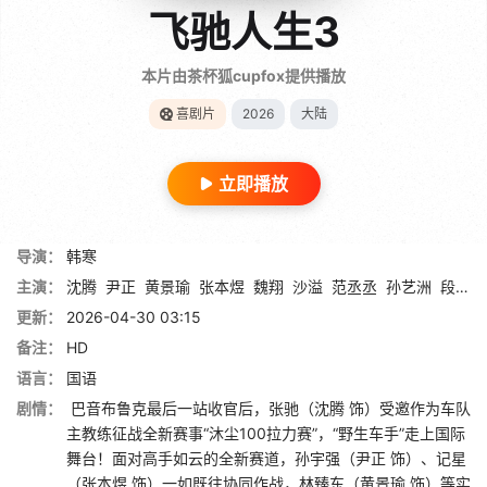
飞驰人生3
本片由茶杯狐cupfox提供播放
喜剧片
2026
大陆
立即播放
导演：
韩寒
主演：
沈腾
尹正
黄景瑜
张本煜
魏翔
沙溢
范丞丞
孙艺洲
段奕宏
更新：
2026-04-30 03:15
备注：
HD
语言：
国语
剧情：
巴音布鲁克最后一站收官后，张驰（沈腾 饰）受邀作为车队
主教练征战全新赛事“沐尘100拉力赛”，“野生车手”走上国际
舞台！面对高手如云的全新赛道，孙宇强（尹正 饰）、记星
（张本煜 饰）一如既往协同作战，林臻东（黄景瑜 饰）等实