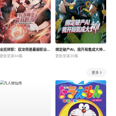
全民转职：驭龙师是最弱职业？动态漫
绑定破产AI，我开局氪成大神动态漫
更新至第94集
更新至第39集
更多