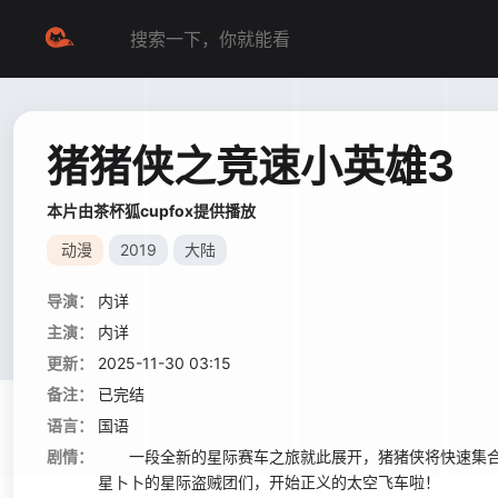
猪猪侠之竞速小英雄3
本片由茶杯狐cupfox提供播放
动漫
2019
大陆
导演：
内详
主演：
内详
更新：
2025-11-30 03:15
备注：
已完结
语言：
国语
剧情：
一段全新的星际赛车之旅就此展开，猪猪侠将快速集合
星卜卜的星际盗贼团们，开始正义的太空飞车啦！