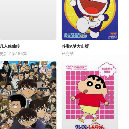
凡人修仙传
哆啦A梦大山版
更新至第185集
已完结