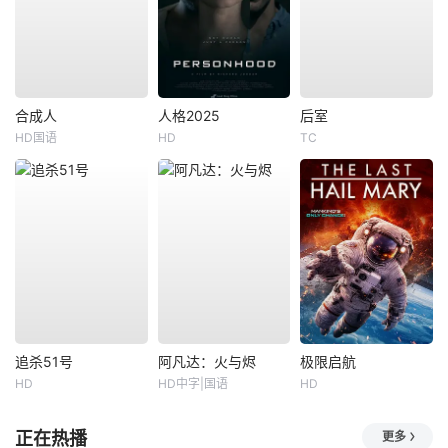
合成人
人格2025
后室
HD国语
HD
TC
追杀51号
阿凡达：火与烬
极限启航
HD
HD中字|国语
HD
正在热播
更多