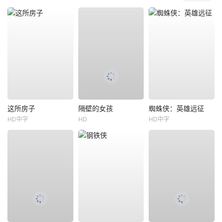
这所房子
隔壁的女孩
蜘蛛侠：英雄远征
HD中字
HD
HD中字