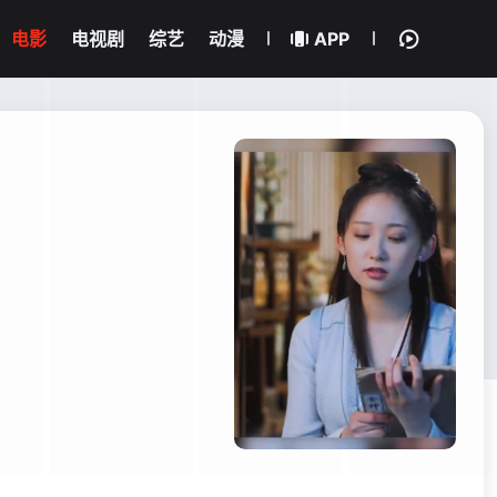
电影
电视剧
综艺
动漫
APP