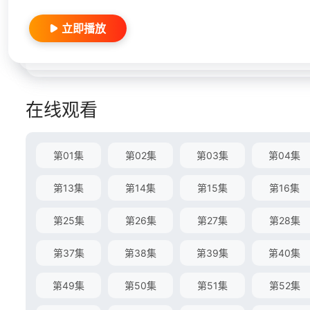
立即播放
在线观看
第01集
第02集
第03集
第04集
第13集
第14集
第15集
第16集
第25集
第26集
第27集
第28集
第37集
第38集
第39集
第40集
第49集
第50集
第51集
第52集