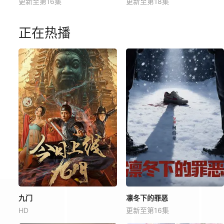
更新至第16集
更新至第18集
正在热播
九门
凛冬下的罪恶
HD
更新至第16集