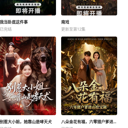
我当卧底这件事
南戏
已完结
更新至第12集
别惹大小姐，她靠山是哮天犬
八朵金花有福，六零猎户爹进山挖宝藏