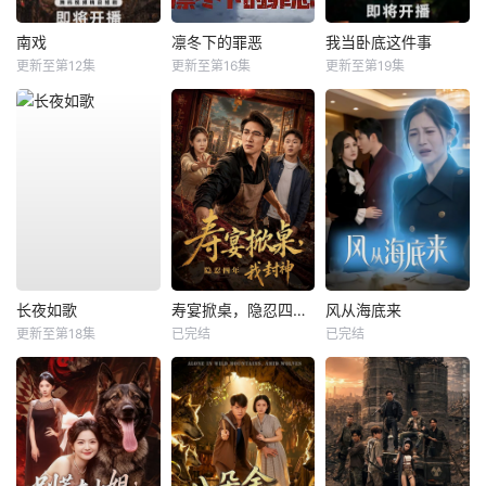
南戏
凛冬下的罪恶
我当卧底这件事
更新至第12集
更新至第16集
更新至第19集
长夜如歌
寿宴掀桌，隐忍四年我封神
风从海底来
更新至第18集
已完结
已完结