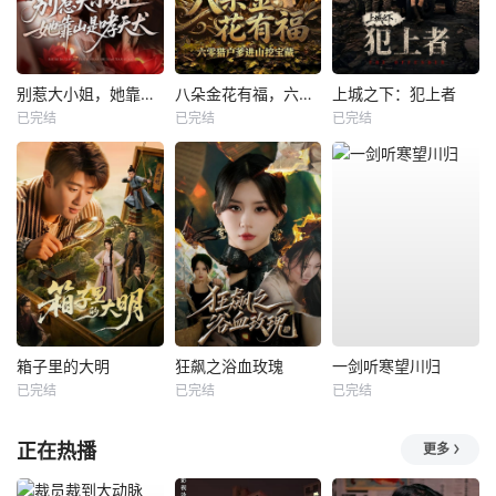
别惹大小姐，她靠山是哮天犬
八朵金花有福，六零猎户爹进山挖宝藏
上城之下：犯上者
已完结
已完结
已完结
箱子里的大明
狂飙之浴血玫瑰
一剑听寒望川归
已完结
已完结
已完结
正在热播
更多