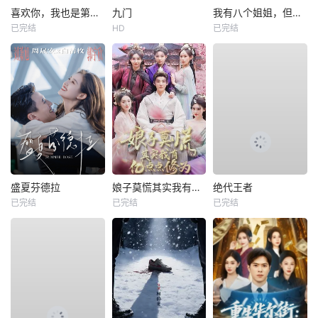
喜欢你，我也是第一部
九门
我有八个姐姐，但是他们都是弟控2
已完结
HD
已完结
盛夏芬德拉
娘子莫慌其实我有亿点点修为
绝代王者
已完结
已完结
已完结