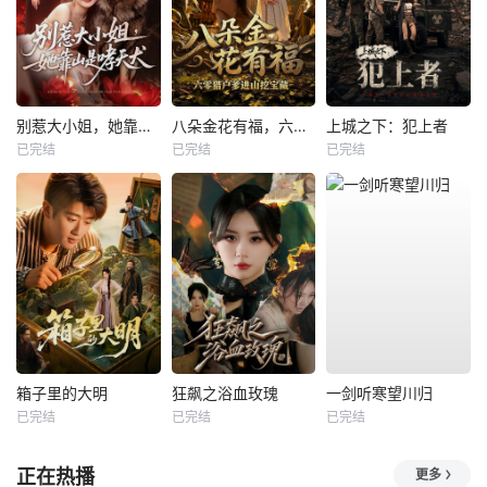
别惹大小姐，她靠山是哮天犬
八朵金花有福，六零猎户爹进山挖宝藏
上城之下：犯上者
已完结
已完结
已完结
箱子里的大明
狂飙之浴血玫瑰
一剑听寒望川归
已完结
已完结
已完结
正在热播
更多