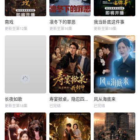
南戏
凛冬下的罪恶
我当卧底这件事
更新至第12集
更新至第16集
更新至第19集
长夜如歌
寿宴掀桌，隐忍四年我封神
风从海底来
更新至第18集
已完结
已完结