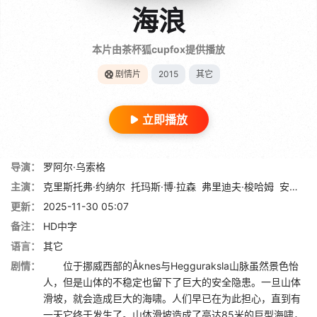
海浪
本片由茶杯狐cupfox提供播放
剧情片
2015
其它
立即播放
导演：
罗阿尔·乌索格
主演：
克里斯托弗·约纳尔
托玛斯·博·拉森
弗里迪夫·梭哈姆
安妮·达尔·托普
更新：
2025-11-30 05:07
备注：
HD中字
语言：
其它
剧情：
位于挪威西部的Åknes与Hegguraksla山脉虽然景色怡
人，但是山体的不稳定也留下了巨大的安全隐患。一旦山体
滑坡，就会造成巨大的海啸。人们早已在为此担心，直到有
一天它终于发生了。山体滑坡造成了高达85米的巨型海啸，