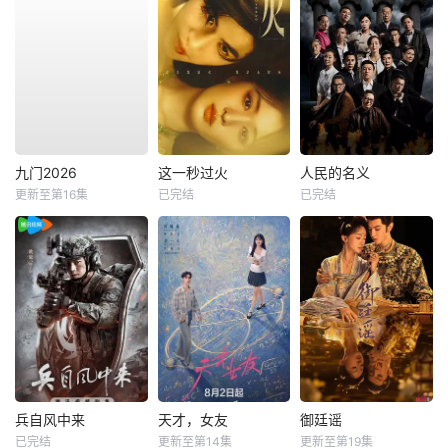
九门2026
这一秒过火
人民的名义
更新至第16集
已完结
已完结
兵自风中来
天才，女友
御廷谣
已完结
更新至第14集
更新至第19集