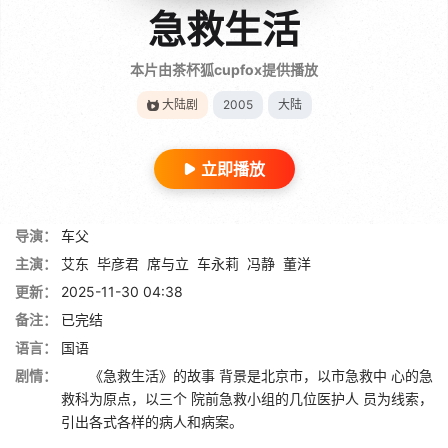
急救生活
本片由茶杯狐cupfox提供播放
大陆剧
2005
大陆
立即播放
导演：
车父
主演：
艾东
毕彦君
席与立
车永莉
冯静
董洋
更新：
2025-11-30 04:38
备注：
已完结
语言：
国语
剧情：
《急救生活》的故事 背景是北京市，以市急救中 心的急
救科为原点，以三个 院前急救小组的几位医护人 员为线索，
引出各式各样的病人和病案。