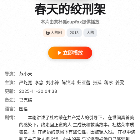
春天的绞刑架
本片由茶杯狐cupfox提供播放
大陆剧
2013
大陆
立即播放
导演：
范小天
主演：
严屹宽
李念
刘小锋
陈锦鸿
归亚蕾
张延
蒋冰
姜雯
更新：
2025-11-30 04:38
备注：
已完结
语言：
国语
剧情：
本剧讲述了杜枯荣在共产党人的引导下， 在世间真善美
的感染下，终走回正道的人 生成长和救赎故事。杜枯荣本质
善良，却 在奶奶的宠溺下有些任性，因被冤入狱。 在狱中遇
到了共产党人梅永远，心中的善 与义逐渐被他自己感受到。