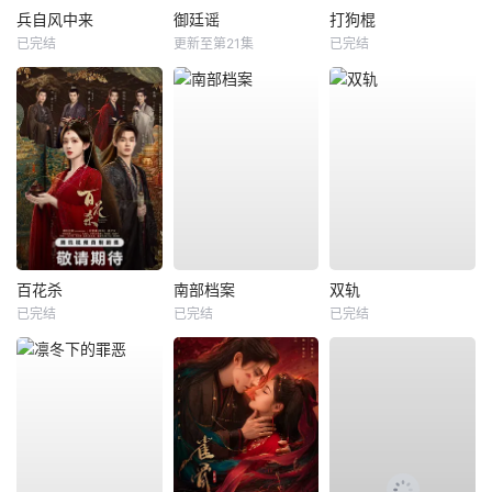
兵自风中来
御廷谣
打狗棍
已完结
更新至第21集
已完结
百花杀
南部档案
双轨
已完结
已完结
已完结