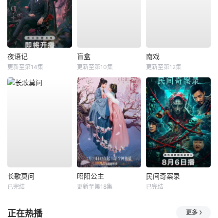
夜语记
盲盒
南戏
更新至第14集
更新至第10集
更新至第12集
长歌莫问
昭阳公主
民间奇案录
已完结
更新至第18集
已完结
正在热播
更多