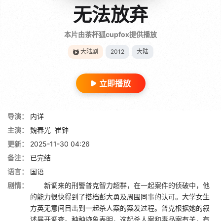
无法放弃
本片由茶杯狐cupfox提供播放
大陆剧
2012
大陆
立即播放
导演：
内详
主演：
魏春光
崔钟
更新：
2025-11-30 04:26
备注：
已完结
语言：
国语
剧情：
新调来的刑警普克智力超群，在一起案件的侦破中，他
的能力很快得到了搭档彭大勇及周围同事的认可。大学女生
方英无意间目击到一起杀人案的案发过程。普克根据她的叙
述展开调查。种种迹象表明，这起杀人案和毒品案有关，有