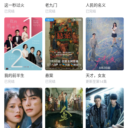
这一秒过火
老九门
人民的名义
已完结
已完结
已完结
我的前半生
悬案
天才，女友
已完结
已完结
更新至第14集