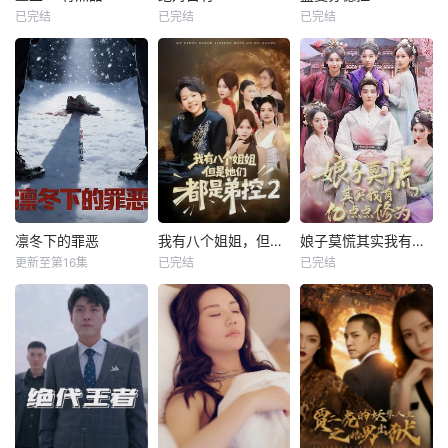
已完结
已完结
已完结
凛冬下的罪恶
我有八个姐姐，但是他们都是弟控2
娘子莫慌其实我有亿点点修为
更新至第16集
已完结
已完结