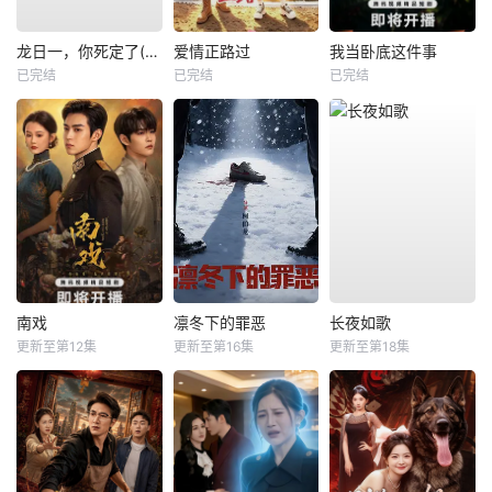
龙日一，你死定了(短剧)
爱情正路过
我当卧底这件事
已完结
已完结
已完结
南戏
凛冬下的罪恶
长夜如歌
更新至第12集
更新至第16集
更新至第18集