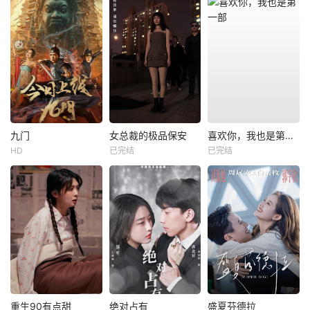
九门
女总裁的极品保安
喜欢你，我也是第一部
HD
已完结
已完结
重生90有点甜
绝对占有
盛夏芬德拉