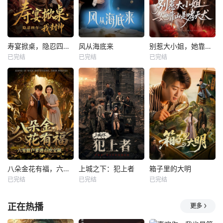
寿宴掀桌，隐忍四年我封神
风从海底来
别惹大小姐，她靠山是哮天犬
已完结
已完结
已完结
八朵金花有福，六零猎户爹进山挖宝藏
上城之下：犯上者
箱子里的大明
已完结
已完结
已完结
正在热播
更多