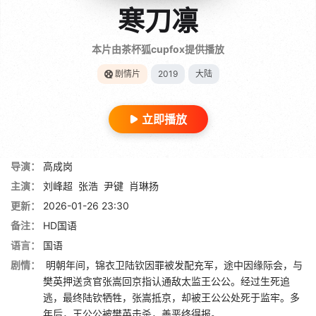
寒刀凛
本片由茶杯狐cupfox提供播放
剧情片
2019
大陆
立即播放
导演：
高成岗
主演：
刘峰超
张浩
尹键
肖琳扬
更新：
2026-01-26 23:30
备注：
HD国语
语言：
国语
剧情：
明朝年间，锦衣卫陆钦因罪被发配充军，途中因缘际会，与
樊英押送贪官张嵩回京指认通敌太监王公公。经过生死追
逃，最终陆钦牺牲，张嵩抵京，却被王公公处死于监牢。多
年后，王公公被樊英击杀，善恶终得报。